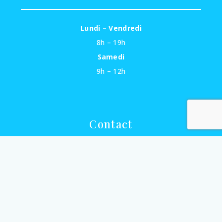
Lundi – Vendredi
8h – 19h
Samedi
9h – 12h
Contact
06 78 64 95 79
contact@eceauprocess.fr
36 avenue des Ayguades
11430 Gruissan