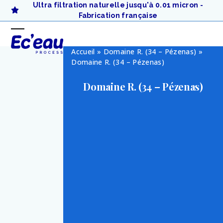
Skip
Ultra filtration naturelle jusqu'à 0.01 micron -
to
Fabrication française
content
Open
Close
Accueil
»
Domaine R. (34 – Pézenas)
»
mobile
mobile
Domaine R. (34 – Pézenas)
menu
menu
Domaine R. (34 – Pézenas)