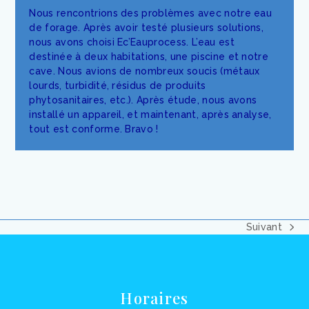
Nous rencontrions des problèmes avec notre eau
de forage. Après avoir testé plusieurs solutions,
nous avons choisi Ec’Eauprocess. L’eau est
destinée à deux habitations, une piscine et notre
cave. Nous avions de nombreux soucis (métaux
lourds, turbidité, résidus de produits
phytosanitaires, etc.). Après étude, nous avons
installé un appareil, et maintenant, après analyse,
tout est conforme. Bravo !
Suivant
next
post:
Horaires